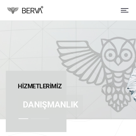
HİZMETLERİMİZ
DANIŞMANLIK