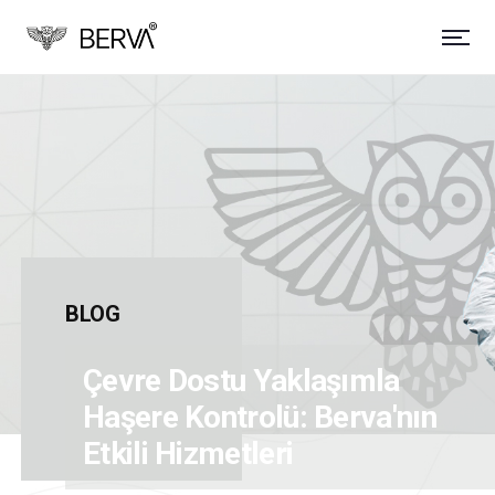
BLOG
Çevre Dostu Yaklaşımla
Haşere Kontrolü: Berva'nın
Etkili Hizmetleri